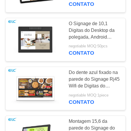
CONTROLE
CONTATO
DA
QUALIDADE
O Signage de 10,1
16
Digitas do Desktop da
polegada, Android
CONTACTE-
Televisão inteligente
baseou o Signage de
negotiable MOQ:50pcs
NOS
Digitas para a recepção
CONTATO
PEÇA
Do dente azul fixado na
UMAS
parede do Signage Rj45
CITAÇÕES
Wifi de Digitas do
85
contraste alto multi
negotiable MOQ:1piece
Sinalização de tela
língua
CONTATO
SITEMAP
sensível ao toque
Montagem 15,6 da
POLÍTICA
parede do Signage do