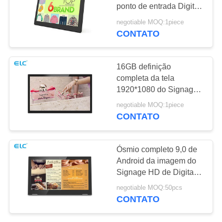
DE
ponto de entrada Digital
PRIVACIDADE
toda em uma língua de
negotiable MOQ:1piece
Bluetooth 4.0Multi
CONTATO
120
Tablets com Luz de
16GB definição
Borda
completa da tela
1920*1080 do Signage
HD de Digitas da
negotiable MOQ:1piece
tabuleta da ROM
CONTATO
Android
35
Ósmio completo 9,0 de
Android da imagem do
PC tablet médico
Signage HD de Digitas
da recepção de WiFi
negotiable MOQ:50pcs
Bluetooth
CONTATO