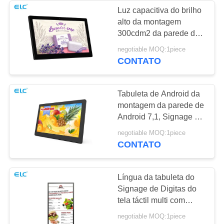
Luz capacitiva do brilho
alto da montagem
1
300cdm2 da parede da
Sinalização de tela
tabuleta do ponto de
negotiable MOQ:1piece
entrada do toque ultra
CONTATO
dupla
Tabuleta de Android da
montagem da parede de
Android 7,1, Signage de
Digitas do PC da
20
negotiable MOQ:1piece
tabuleta do tela táctil
CONTATO
Calendários digitais
Língua da tabuleta do
Signage de Digitas do
tela táctil multi com
sistema de Android 9,0
negotiable MOQ:1piece