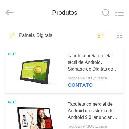
Electron
Technology
Co.,
Produtos
Ltd..
All
Rights
Reserved.
CASA
246
Painéis Digitais
Painéis Digitais
PRODUTOS
Tabuleta preta do tela
táctil de Android,
SOBRE
Signage de Digitas do
NÓS
PC da tabuleta da
negotiable MOQ:1piece
montagem da parede
CONTATO
28
EXCURSÃO
Soluções de
DA
Tabuleta comercial de
Android do sistema de
FÁBRICA
Exibição para
Android 9,0, anunciando
o Signage de Digitas
Restaurantes
negotiable MOQ:1piece