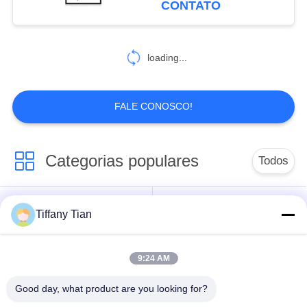
CONTATO
6
Tablet doméstico
loading...
inteligente
FALE CONOSCO!
Categorias populares
Todos
Soluções de Exibição
Tiffany Tian
Painéis Digitais
para Restaurantes
9:24 AM
Sinalização de tela
Televisão inteligente
sensível ao toque
Good day, what product are you looking for?