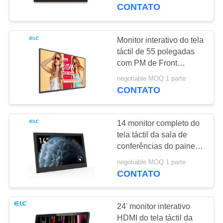
CONTROLE
CONTATO
DA
QUALIDADE
Monitor interativo do tela
16
táctil de 55 polegadas
com PM de Front
CONTACTE-
Televisão inteligente
Camera 5,0
negotiable MOQ:1 parte
NOS
CONTATO
PEÇA
14 monitor completo do
UMAS
tela táctil da sala de
CITAÇÕES
conferências do painel
85
da polegada HD com
negotiable MOQ:1 parte
Sinalização de tela
luminoso do diodo
CONTATO
SITEMAP
emissor de luz
sensível ao toque
24' monitor interativo
POLÍTICA
HDMI do tela táctil da