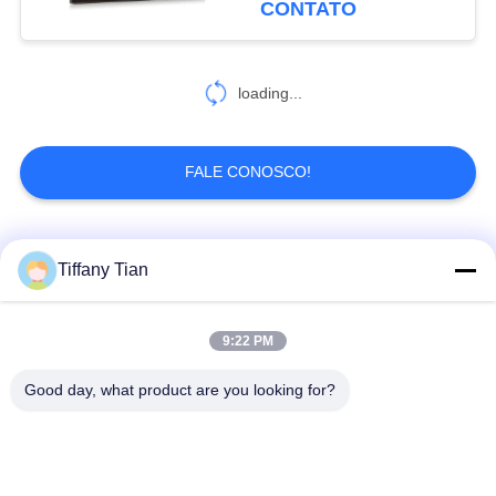
CONTATO
6
Tablet doméstico
loading...
inteligente
FALE CONOSCO!
Categorias populares
Todos
Tiffany Tian
Soluções de Exibição
9:22 PM
Painéis Digitais
para Restaurantes
Good day, what product are you looking for?
Sinalização de tela
Televisão inteligente
sensível ao toque