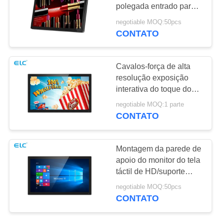
DE
polegada entrado para a
PRIVACIDADE
propaganda interna
negotiable MOQ:50pcs
CONTATO
120
Tablets com Luz de
Cavalos-força de alta
Borda
resolução exposição
interativa do toque do
monitor do tela táctil da
negotiable MOQ:1 parte
multi
CONTATO
35
Montagem da parede de
apoio do monitor do tela
PC tablet médico
táctil de HD/suporte
interativos da tabela
negotiable MOQ:50pcs
CONTATO