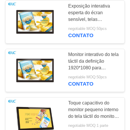
Exposição interativa
esperta do écran
1
sensível, telas
Sinalização de tela
interativas para o
negotiable MOQ:50pcs
negócio
CONTATO
dupla
Monitor interativo do tela
táctil da definição
1920*1080 para
supermercados
20
negotiable MOQ:50pcs
CONTATO
Calendários digitais
Toque capacitivo do
monitor pequeno interno
do tela táctil do monitor
do toque do Lcd
negotiable MOQ:1 parte