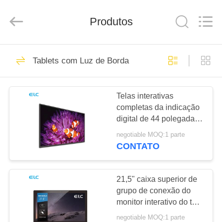
Electron
Technology
Co.,
Produtos
Ltd..
All
Rights
Reserved.
CASA
246
Tablets com Luz de Borda
Painéis Digitais
PRODUTOS
Telas interativas
completas da indicação
SOBRE
digital de 44 polegadas
NÓS
HD IPS para a reunião
negotiable MOQ:1 parte
do escritório
CONTATO
28
EXCURSÃO
Soluções de
DA
21,5" caixa superior de
grupo de conexão do
FÁBRICA
Exibição para
monitor interativo do tela
táctil
Restaurantes
negotiable MOQ:1 parte