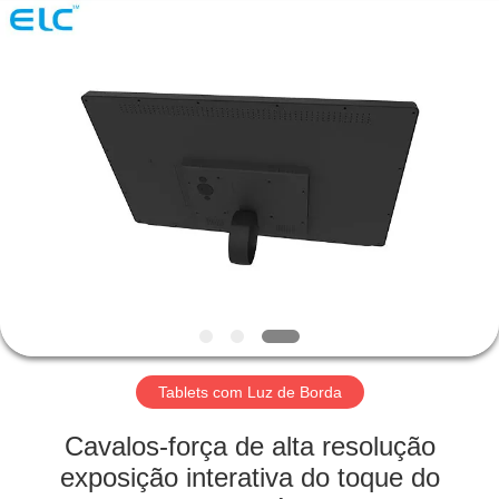
Electron
Technology
Co.,
Ltd..
All
Rights
Reserved.
CASA
PRODUTOS
SOBRE
NÓS
EXCURSÃO
DA
Tablets com Luz de Borda
FÁBRICA
Cavalos-força de alta resolução
exposição interativa do toque do