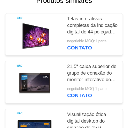
Produtos similares
DE
PRIVACIDADE
Telas interativas
completas da indicação
digital de 44 polegadas
HD IPS para a reunião
negotiable MOQ:1 parte
do escritório
CONTATO
21,5" caixa superior de
grupo de conexão do
monitor interativo do
tela táctil
negotiable MOQ:1 parte
CONTATO
Visualização ótica
digital desktop do
signage de 15,6