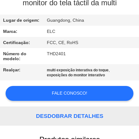
CONTROLE
monitor do tela táctil da multi
DA
Lugar de origem:
Guangdong, China
QUALIDADE
Marca:
ELC
CONTACTE-
Certificação:
FCC, CE, RoHS
NOS
Número do
THD2401
modelo:
PEÇA
Realçar:
,
multi exposição interativa do toque
exposições do monitor interativo
UMAS
CITAÇÕES
FALE CONOSCO!
SITEMAP
DESDOBRAR DETALHES
POLÍTICA