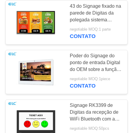
43 do Signage fixado na
parede de Digitas da
1
polegada sistema
Sinalização de tela
interativo de Android 8,1
negotiable MOQ:1 parte
do tela táctil
CONTATO
dupla
Poder do Signage do
ponto de entrada Digital
do OEM sobre a função
dos ethernet com
20
negotiable MOQ:1piece
sistema de Android 8,1
CONTATO
Calendários digitais
Signage RK3399 de
Digitas da recepção de
WiFi Bluetooth com a
câmera da parte
negotiable MOQ:50pcs
dianteira 2MP