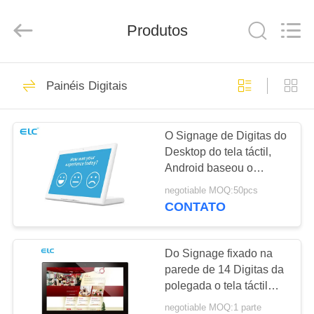
Electron
Technology
Co.,
Produtos
Ltd..
All
Rights
Reserved.
CASA
246
Painéis Digitais
Painéis Digitais
PRODUTOS
O Signage de Digitas do
Desktop do tela táctil,
SOBRE
Android baseou o
NÓS
Signage de Digitas para
negotiable MOQ:50pcs
a recepção
CONTATO
28
EXCURSÃO
Soluções de
DA
Do Signage fixado na
parede de 14 Digitas da
FÁBRICA
Exibição para
polegada o tela táctil
capacitivo Android
Restaurantes
negotiable MOQ:1 parte