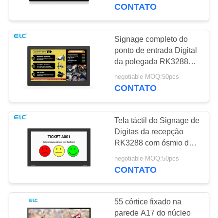
CONTROLE
marca
CONTATO
DA
QUALIDADE
Signage completo do
16
ponto de entrada Digital
da polegada RK3288
CONTACTE-
Televisão inteligente
BT4.0 de HD 15,6
negotiable MOQ:50pcs
NOS
CONTATO
PEÇA
Tela táctil do Signage de
UMAS
Digitas da recepção
CITAÇÕES
RK3288 com ósmio de
85
Android 8,1
negotiable MOQ:50pcs
Sinalização de tela
CONTATO
SITEMAP
sensível ao toque
55 córtice fixado na
POLÍTICA
parede A17 do núcleo