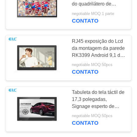
DE
do quadrilátero de
PRIVACIDADE
Android 8,1 da tela da
negotiable MOQ:1 parte
indicação digital da
CONTATO
120
polegada RK3288
Tablets com Luz de
RJ45 exposição do Lcd
Borda
da montagem da parede
RK3399 Android 9,1 do
ponto de entrada 15,6
negotiable MOQ:50pcs
de”
CONTATO
35
Tabuleta do tela táctil de
17,3 polegadas,
PC tablet médico
Signage esperto de
Digitas com ósmio de
negotiable MOQ:50pcs
Android 8,1
CONTATO