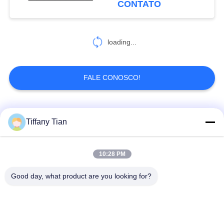
CONTATO
6
Tablet doméstico
loading...
inteligente
FALE CONOSCO!
Categorias populares
Todos
Tiffany Tian
Soluções de Exibição
10:28 PM
Painéis Digitais
para Restaurantes
Good day, what product are you looking for?
Sinalização de tela
Televisão inteligente
sensível ao toque