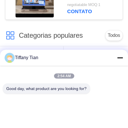
Screen Televisão HD
negotiatable MOQ:1
CONTATO
Categorias populares
Todos
Soluções de Exibição
Painéis Digitais
Tiffany Tian
para Restaurantes
2:54 AM
Sinalização de tela
Televisão inteligente
sensível ao toque
Good day, what product are you looking for?
Tablets com Luz de
PC tablet médico
Borda
Sinalização de tela