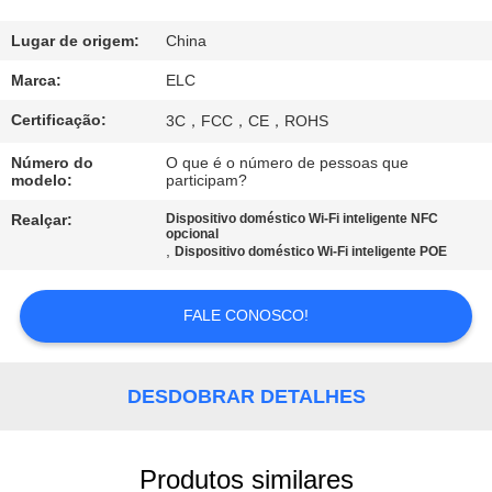
CONTROLE
DA
Lugar de origem:
China
QUALIDADE
Marca:
ELC
Certificação:
3C，FCC，CE，ROHS
CONTACTE-
Número do
O que é o número de pessoas que
NOS
modelo:
participam?
Realçar:
Dispositivo doméstico Wi-Fi inteligente NFC
opcional
PEÇA
,
Dispositivo doméstico Wi-Fi inteligente POE
UMAS
FALE CONOSCO!
CITAÇÕES
SITEMAP
DESDOBRAR DETALHES
POLÍTICA
Produtos similares