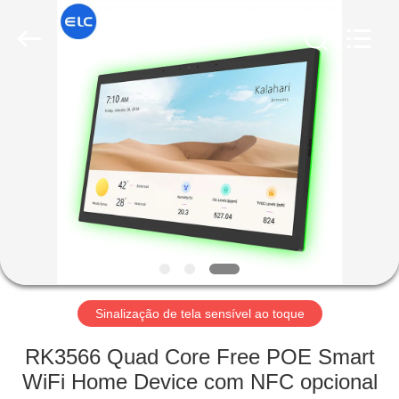
Electron
Technology
Co.,
Ltd..
All
Rights
Reserved.
CASA
PRODUTOS
SOBRE
NÓS
EXCURSÃO
DA
Sinalização de tela sensível ao toque
FÁBRICA
RK3566 Quad Core Free POE Smart
WiFi Home Device com NFC opcional