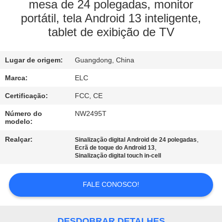
CONTROLE
mesa de 24 polegadas, monitor
portátil, tela Android 13 inteligente,
DA
tablet de exibição de TV
QUALIDADE
Lugar de origem:
Guangdong, China
CONTACTE-
Marca:
ELC
NOS
Certificação:
FCC, CE
PEÇA
Número do
NW2495T
modelo:
UMAS
Realçar:
,
Sinalização digital Android de 24 polegadas
CITAÇÕES
,
Ecrã de toque do Android 13
Sinalização digital touch in-cell
SITEMAP
FALE CONOSCO!
POLÍTICA
DESDOBRAR DETALHES