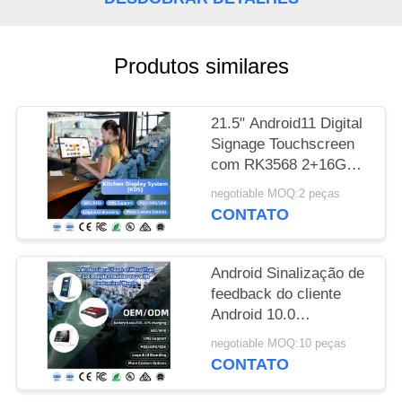
DE
PRIVACIDADE
Produtos similares
21.5" Android11 Digital
Signage Touchscreen
com RK3568 2+16GB
USB RJ45WiFi Kds
negotiable MOQ:2 peças
Pos Kitchen Display
CONTATO
Kds Screen com Base
Android Sinalização de
feedback do cliente
Android 10.0
Sinalização digital L
negotiable MOQ:10 peças
Shape Tablets de
CONTATO
restaurante 10
polegadas menu tablet