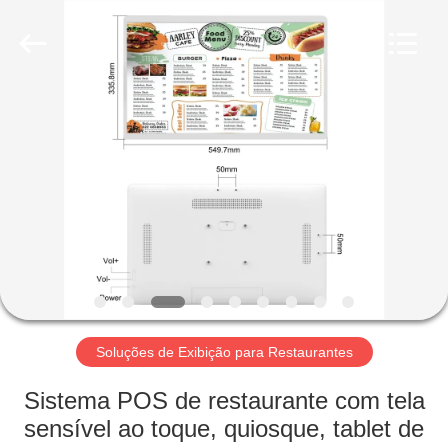
Electron
Technology
Co.,
Ltd..
All
Rights
Reserved.
CASA
PRODUTOS
SOBRE
NÓS
EXCURSÃO
DA
Soluções de Exibição para Restaurantes
FÁBRICA
Sistema POS de restaurante com tela
sensível ao toque, quiosque, tablet de