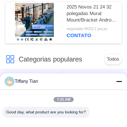
menu tela restaurante
2025 Novos 21 24 32
menu
polegadas Mural
Mount/Bracket Android
Tablet Digital Signage e
negotiable MOQ:2 peças
Displays Caixa
CONTATO
registradora POS
Laptops Quiosques de
vendas
Categorias populares
Todos
Soluções de Exibição
Painéis Digitais
Tiffany Tian
para Restaurantes
7:31 AM
Sinalização de tela
Televisão inteligente
sensível ao toque
Good day, what product are you looking for?
Tablets com Luz de