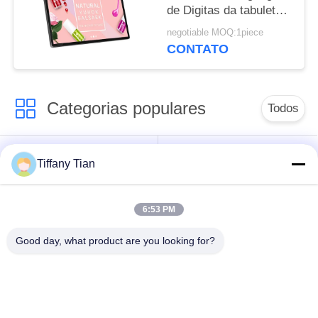
de Digitas da tabuleta
de Android da polegada
negotiable MOQ:1piece
com câmera dianteira
CONTATO
Categorias populares
Todos
Soluções de Exibição
Painéis Digitais
Tiffany Tian
para Restaurantes
6:53 PM
Sinalização de tela
Televisão inteligente
sensível ao toque
Good day, what product are you looking for?
Tablets com Luz de
PC tablet médico
Borda