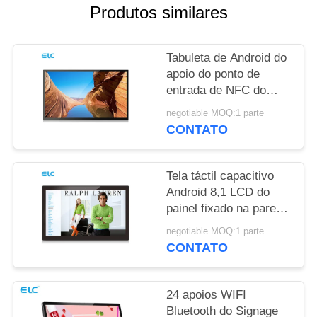
DE
Produtos similares
PRIVACIDADE
Tabuleta de Android do
apoio do ponto de
entrada de NFC do
Signage de Digitas da
negotiable MOQ:1 parte
montagem da parede
CONTATO
RK3288
Tela táctil capacitivo
Android 8,1 LCD do
painel fixado na parede
de Rockchip RK3288
negotiable MOQ:1 parte
CONTATO
24 apoios WIFI
Bluetooth do Signage