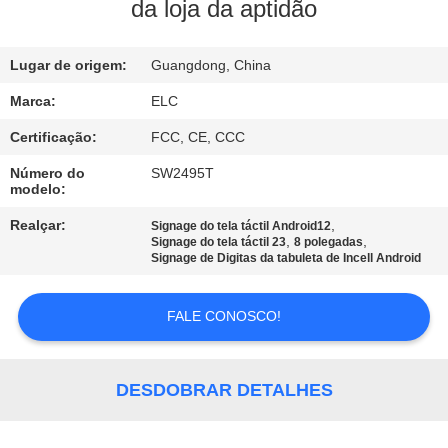
CONTROLE
da loja da aptidão
DA
Lugar de origem:
Guangdong, China
QUALIDADE
Marca:
ELC
CONTACTE-
Certificação:
FCC, CE, CCC
NOS
Número do
SW2495T
modelo:
PEÇA
Realçar:
,
Signage do tela táctil Android12
,
,
Signage do tela táctil 23
8 polegadas
UMAS
Signage de Digitas da tabuleta de Incell Android
CITAÇÕES
FALE CONOSCO!
SITEMAP
DESDOBRAR DETALHES
POLÍTICA