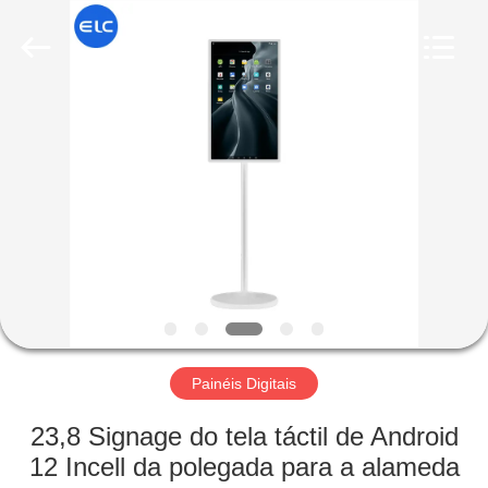
Electron
Technology
Co.,
Ltd..
All
Rights
Reserved.
CASA
PRODUTOS
SOBRE
NÓS
EXCURSÃO
DA
Painéis Digitais
FÁBRICA
23,8 Signage do tela táctil de Android
12 Incell da polegada para a alameda