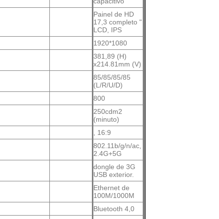
capacitivo
Painel de HD
17,3 completo "
LCD, IPS
1920*1080
381,89 (H)
x214.81mm (V)
85/85/85/85
(L/R/U/D)
800
250cdm2
(minuto)
, 16:9
802.11b/g/n/ac,
2.4G+5G
dongle de 3G
USB exterior.
Ethernet de
100M/1000M
Bluetooth 4,0