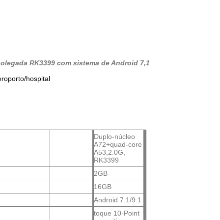
da polegada RK3399 com sistema de Android 7,1
roporto/hospital
Duplo-núcleo
A72+quad-core
A53,2.0G,
RK3399
2GB
16GB
Android 7.1/9.1
toque 10-Point