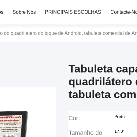
os
Sobre Nós
PRINCIPAIS ESCOLHAS
Contacte-N
o do quadrilátero do toque de Android, tabuleta comercial de A
Tabuleta cap
quadrilátero
tabuleta com
Preto
Cor:
17,3”
Tamanho do