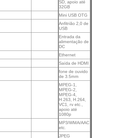
SD, apoio até
32GB
Mini USB OTG
Anfitrião 2,0 de
USB
Entrada da
alimentação de
DC
Ethernet
Saída de HDMI
fone de ouvido
de 3.5mm
MPEG-1,
MPEG-2,
MPEG-4,
H.263, H.264,
VC1, rv etc.,
apoio até
1080p
MP3/WMA/AAC
etc.
JPEG