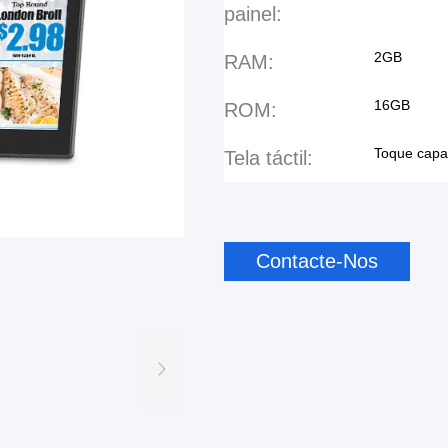
painel:
2GB
RAM:
16GB
ROM:
Toque capac
Tela táctil:
Contacte-Nos