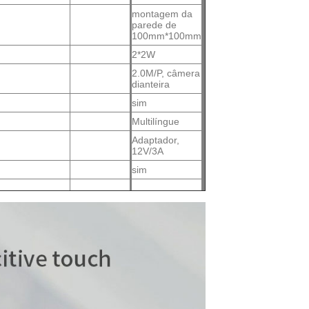
montagem da
parede de
100mm*100mm
2*2W
2.0M/P, câmera
dianteira
sim
Multilíngue
Adaptador,
12V/3A
sim