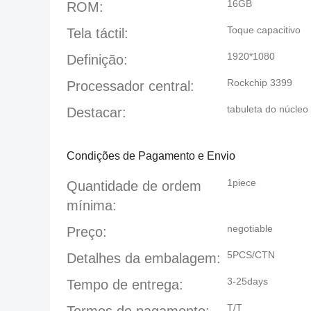
16GB
ROM:
Toque capacitivo
Tela táctil:
1920*1080
Definição:
Rockchip 3399
Processador central:
tabuleta do núcleo
Destacar:
Condições de Pagamento e Envio
1piece
Quantidade de ordem
mínima:
negotiable
Preço:
5PCS/CTN
Detalhes da embalagem:
3-25days
Tempo de entrega:
T/T