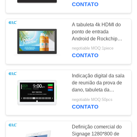
CONTROLE
CONTATO
DA
QUALIDADE
A tabuleta 4k HDMI do
16
ponto de entrada
Android de Rockchip
CONTACTE-
Televisão inteligente
3399 Output com o
negotiable MOQ:1piece
NOS
painel do LCD de 15,6
CONTATO
polegadas
PEÇA
Indicação digital da sala
UMAS
de reunião da prova de
CITAÇÕES
dano, tabuleta da
85
exposição da sala de
negotiable MOQ:50pcs
Sinalização de tela
reunião
CONTATO
SITEMAP
sensível ao toque
Definição comercial do
POLÍTICA
Signage 1280*800 de