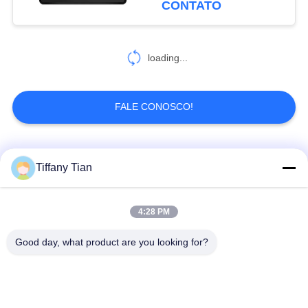
CONTATO
entrada Android 9,0
6
Tablet doméstico
loading...
inteligente
FALE CONOSCO!
Categorias populares
Todos
Tiffany Tian
Soluções de Exibição
4:28 PM
Painéis Digitais
para Restaurantes
Good day, what product are you looking for?
Sinalização de tela
Televisão inteligente
sensível ao toque