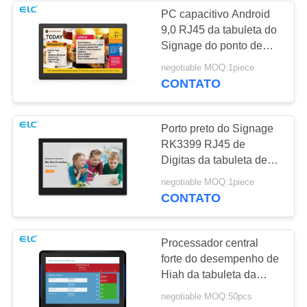
PC capacitivo Android
9,0 RJ45 da tabuleta do
1
Signage do ponto de
Sinalização de tela
entrada Digital do tela
negotiable MOQ:1piece
táctil
CONTATO
dupla
Porto preto do Signage
RK3399 RJ45 de
Digitas da tabuleta de
Android para o
20
negotiable MOQ:1piece
banco/supermercado/aeropor
CONTATO
Calendários digitais
Processador central
forte do desempenho de
Hiah da tabuleta da
exposição da sala de
negotiable MOQ:50pcs
reunião do ponto de