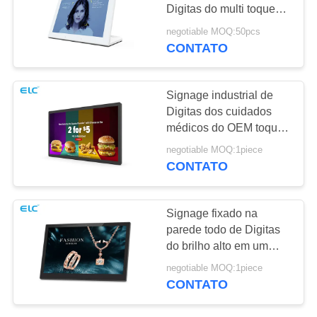
DE
Digitas do multi toque
PRIVACIDADE
com suporte do Desktop
negotiable MOQ:50pcs
CONTATO
120
Tablets com Luz de
Signage industrial de
Borda
Digitas dos cuidados
médicos do OEM toque
capacitivo de 10 pontos
negotiable MOQ:1piece
CONTATO
35
Signage fixado na
parede todo de Digitas
PC tablet médico
do brilho alto em um
com painel do IPS
negotiable MOQ:1piece
CONTATO