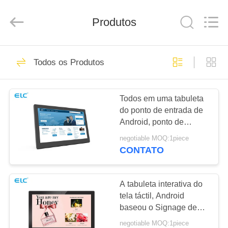
Electron
Technology
Co.,
Produtos
Ltd..
All
Rights
Reserved.
CASA
246
Todos os Produtos
Painéis Digitais
PRODUTOS
Todos em uma tabuleta
do ponto de entrada de
SOBRE
Android, ponto de
NÓS
entrada puseram o tela
negotiable MOQ:1piece
táctil da tabuleta de
CONTATO
Android
28
EXCURSÃO
Soluções de
DA
A tabuleta interativa do
tela táctil, Android
FÁBRICA
Exibição para
baseou o Signage de
Digitas 15,6 polegadas
Restaurantes
negotiable MOQ:1piece