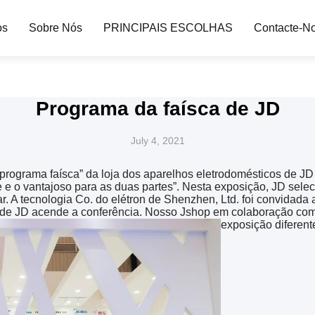
os
Sobre Nós
PRINCIPAIS ESCOLHAS
Contacte-N
Programa da faísca de JD
July 4, 2021
programa faísca” da loja dos aparelhos eletrodomésticos de JD f
e e o vantajoso para as duas partes”. Nesta exposição, JD sele
ar. A tecnologia Co. do elétron de Shenzhen, Ltd. foi convidada
s de JD acende a conferência. Nosso Jshop em colaboração co
exposição diferent