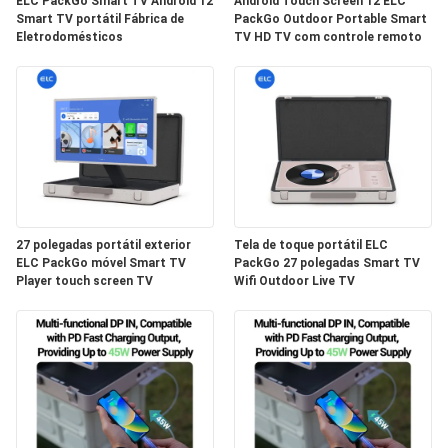
DE
ELC PackGo Smart TV Android 12
Android Touch Screen 12 ELC
Smart TV portátil Fábrica de
PackGo Outdoor Portable Smart
PRIVACIDADE
Eletrodomésticos
TV HD TV com controle remoto
27 polegadas portátil exterior
Tela de toque portátil ELC
ELC PackGo móvel Smart TV
PackGo 27 polegadas Smart TV
Player touch screen TV
Wifi Outdoor Live TV