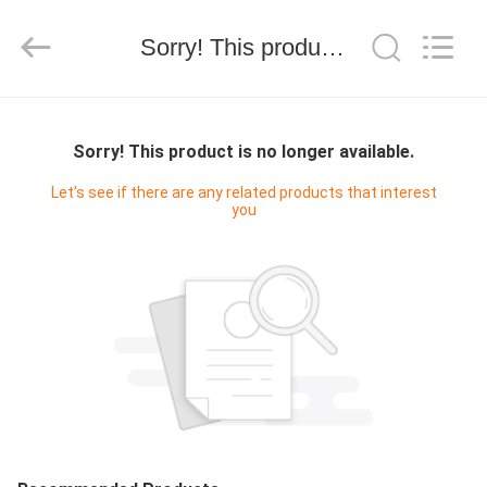
Electron
Technology
Co.,
Sorry! This product is no longer available.
Ltd..
All
Rights
Reserved.
CASA
Sorry! This product is no longer available.
PRODUTOS
Let's see if there are any related products that interest
you
SOBRE
NÓS
EXCURSÃO
DA
FÁBRICA