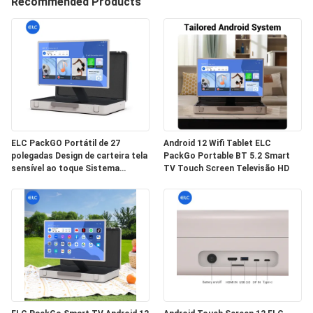
CONTROLE
Recommended Products
DA
QUALIDADE
CONTACTE-
NOS
ELC PackGO Portátil de 27
Android 12 Wifi Tablet ELC
polegadas Design de carteira tela
PackGo Portable BT 5.2 Smart
PEÇA
sensível ao toque Sistema
TV Touch Screen Televisão HD
UMAS
Android Smart TV Screen para
acampamento
CITAÇÕES
SITEMAP
POLÍTICA